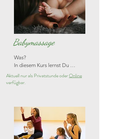
Babymassage
Was? 

In diesem Kurs lernst Du 
verschiedene 
Aktuell nur als Privatstunde oder
Online
Massagetechniken sowie 
verfügbar.
Hintergrundwissen, um die 
Babymassage in Euren 
Babyalltag zu integrieren. Die 
Massage kann zum 
hormonellen Stressabbau 
beitragen, Ruhe und 
Wohlbefinden auslösen, 