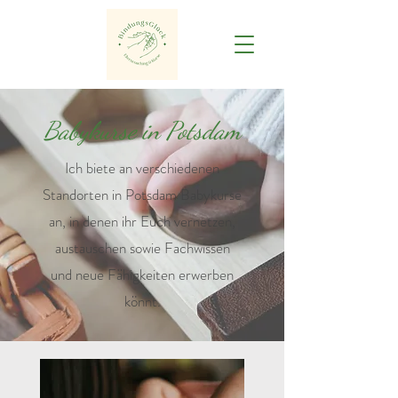
Babykurse in Potsdam
Ich biete an verschiedenen
Standorten in Potsdam Babykurse
an, in denen ihr Euch vernetzen,
austauschen sowie Fachwissen
und neue Fähigkeiten erwerben
könnt.