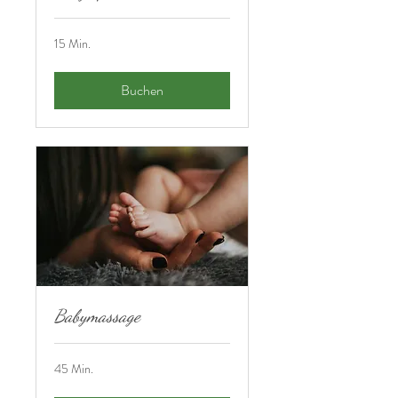
15 Min.
Buchen
Babymassage
45 Min.